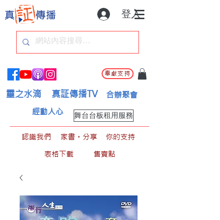
登入
奉獻支持
靈之水滴
真証傳播TV
合辦聚會
經動人心
舞台台板租用服務
認識我們
家書。分享
你的支持
表格下載
售賣點