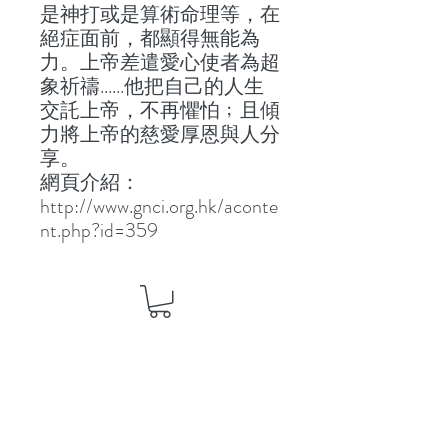
是神打或是算術命理等，在
絕症面前，都顯得無能為
力。上帝差遣愛心使者為超
象祈禱......他把自己的人生
交託上帝，不再懼怕﹔且傾
力將上帝的慈愛厚恩與人分
享。
網頁介紹：
http://www.gnci.org.hk/aconte
nt.php?id=359
聯絡我們
地 址：香港新界葵芳貨櫃碼頭路71號，鍾意
恆勝中心1203室
辦公時間：星期一至五 早上9: 00 至下午5: 30 星
期六、日及公眾假期休息