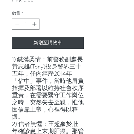
格
數量
*
新增至購物車
1) 鐵漢柔情：前警務副處長
黃志雄(Tony)投身警界三十
五年，任內經歷2014年
「佔中」事件，當時他肩負
指揮及部署以維持社會秩序
重責，在需要緊守工作崗位
之時，突然失去至親，惟他
因信靠上帝，心裡得以釋
懷。
2) 信者無懼：王超象於壯
年確診患上末期肝癌。那管