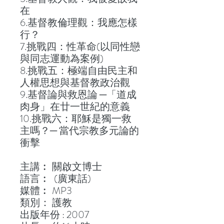
在
6.基督教倫理觀：我應怎樣
行？
7.挑戰四：性革命(以同性戀
與同志運動為案例)
8.挑戰五：極端自由民主和
人權思想與基督教政治觀
9.基督論與救恩論 ─「道成
肉身」在廿一世紀的意義
10.挑戰六：耶穌是獨一救
主嗎？─ 當代宗教多元論的
衝擊
主講︰ 關啟文博士
語言︰ (廣東話)
媒體︰ MP3
類別： 護教
出版年份 : 2007