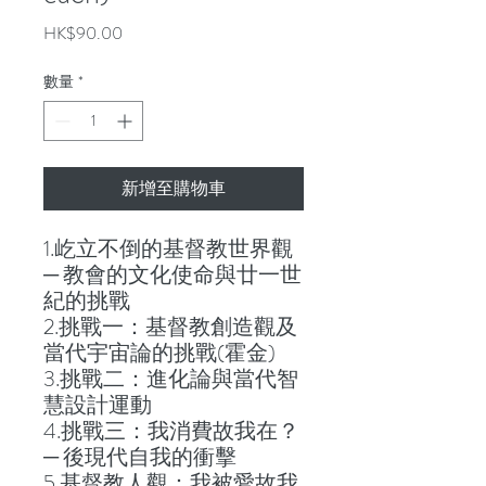
價
HK$90.00
格
數量
*
新增至購物車
1.屹立不倒的基督教世界觀
─ 教會的文化使命與廿一世
紀的挑戰
2.挑戰一：基督教創造觀及
當代宇宙論的挑戰(霍金)
3.挑戰二：進化論與當代智
慧設計運動
4.挑戰三：我消費故我在？
─ 後現代自我的衝擊
5.基督教人觀：我被愛故我