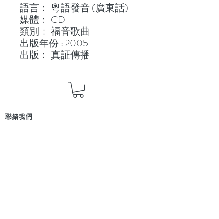
語言︰ 粵語發音 (廣東話)
媒體︰ CD
類別： 福音歌曲
出版年份 : 2005
出版︰ 真証傳播
聯絡我們
地 址：香港新界葵芳貨櫃碼頭路71號，鍾意
恆勝中心1203室
辦公時間：星期一至五 早上9: 00 至下午5: 30 星
期六、日及公眾假期休息
電 話：(852)
2409-1233