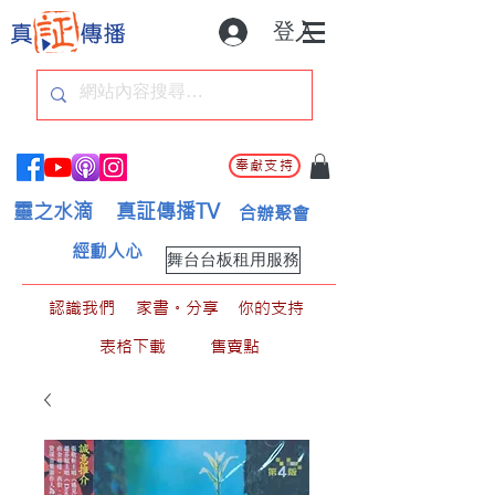
登入
奉獻支持
靈之水滴
真証傳播TV
合辦聚會
經動人心
舞台台板租用服務
認識我們
家書。分享
你的支持
表格下載
售賣點