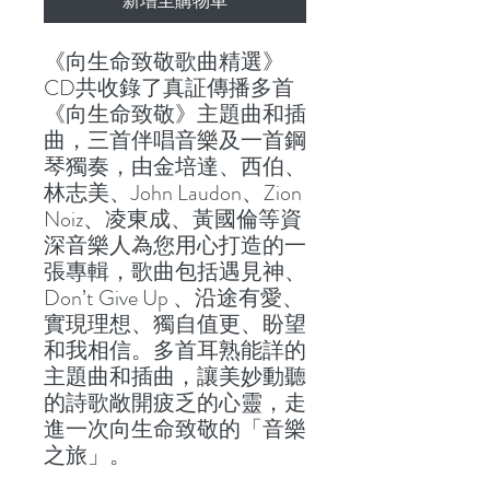
新增至購物車
《向生命致敬歌曲精選》
CD共收錄了真証傳播多首
《向生命致敬》主題曲和插
曲，三首伴唱音樂及一首鋼
琴獨奏，由金培達、西伯、
林志美、John Laudon、Zion
Noiz、凌東成、黃國倫等資
深音樂人為您用心打造的一
張專輯，歌曲包括遇見神、
Don’t Give Up 、沿途有愛、
實現理想、獨自值更、盼望
和我相信。多首耳熟能詳的
主題曲和插曲，讓美妙動聽
的詩歌敞開疲乏的心靈，走
進一次向生命致敬的「音樂
之旅」。