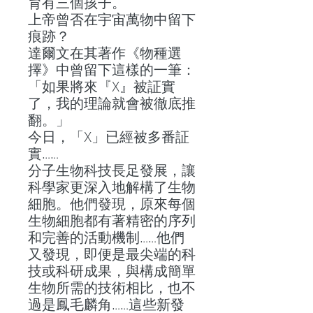
育有三個孩子。
上帝曾否在宇宙萬物中留下
痕跡？
達爾文在其著作《物種選
擇》中曾留下這樣的一筆：
「如果將來『X』被証實
了，我的理論就會被徹底推
翻。」
今日，「X」已經被多番証
實……
分子生物科技長足發展，讓
科學家更深入地解構了生物
細胞。他們發現，原來每個
生物細胞都有著精密的序列
和完善的活動機制……他們
又發現，即便是最尖端的科
技或科研成果，與構成簡單
生物所需的技術相比，也不
過是鳳毛麟角……這些新發