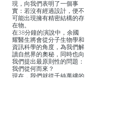
現，向我們表明了一個事
實：若沒有經過設計，便不
可能出現擁有精密結構的存
在物。
在38分鐘的演說中，余國
耀醫生將會從分子生物學和
資訊科學的角度，為我們解
讀自然界的奧秘，同時也向
我們提出最原則性的問題：
我們從何而來？
現在，我們就從千絲萬縷的
實証中，揭開宇宙的真
相……
聯絡我們
地 址：香港新界葵芳貨櫃碼頭路71號，鍾意