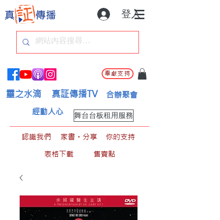
登入
奉獻支持
靈之水滴
真証傳播TV
合辦聚會
經動人心
舞台台板租用服務
認識我們
家書。分享
你的支持
表格下載
售賣點