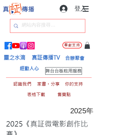
登入
奉獻支持
靈之水滴
真証傳播TV
合辦聚會
經動人心
舞台台板租用服務
認識我們
家書。分享
你的支持
表格下載
售賣點
2025年
2025《真証微電影創作比
賽》