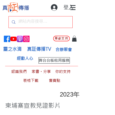
登入
奉獻支持
靈之水滴
真証傳播TV
合辦聚會
經動人心
舞台台板租用服務
認識我們
家書。分享
你的支持
表格下載
售賣點
2023年
柬埔寨宣教見證影片