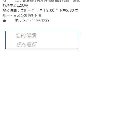
地 址：香港新界葵芳貨櫃碼頭路71號，鍾意
恆勝中心1203室
辦公時間：星期一至五 早上9: 00 至下午5: 30 星
期六、日及公眾假期休息
電 話：(852)
2409-1233
提交
訂閱電子報
：
請電郵至
或填寫訂閱電郵
info@gnci.org.hk
>