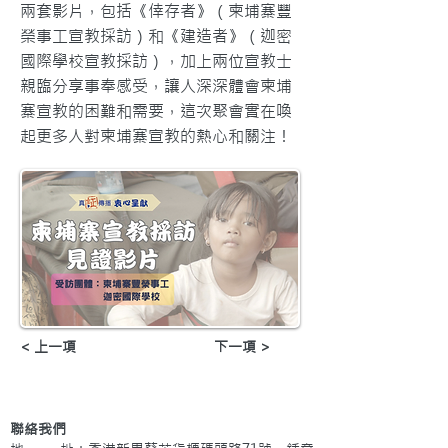
兩套影片，包括《倖存者》（柬埔寨豐
榮事工宣教採訪）和《建造者》（迦密
國際學校宣教採訪），加上兩位宣教士
親臨分享事奉感受，讓人深深體會柬埔
寨宣教的困難和需要，這次聚會實在喚
起更多人對柬埔寨宣教的熱心和關注！
< 上一項
下一項 >
聯絡我們