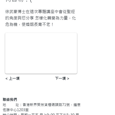
徐武豪博士在這次專題講座中會從聖經
的角度與您分享 怎樣化轉變為力量，化
危為機，使婚姻長青不老！
< 上一項
下一項 >
聯絡我們
地 址：香港新界葵芳貨櫃碼頭路71號，鍾意
恆勝中心1203室
辦公時間：星期一至五 早上9: 00 至下午5: 30 星