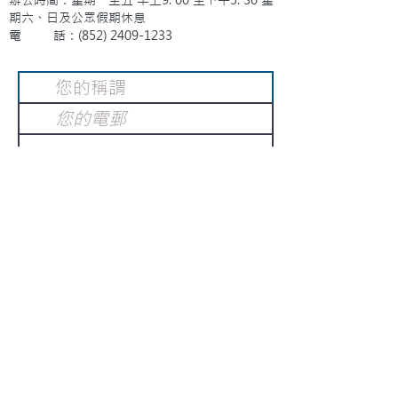
期六、日及公眾假期休息
電 話：(852)
2409-1233
提交
訂閱電子報
：
請電郵至
或填寫訂閱電郵
info@gnci.org.hk
>