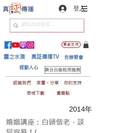
登入
奉獻支持
靈之水滴
真証傳播TV
合辦聚會
經動人心
舞台台板租用服務
認識我們
家書。分享
你的支持
表格下載
售賣點
2014年
婚姻講座：白頭偕老，談
何容易！(