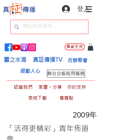
登入
奉獻支持
靈之水滴
真証傳播TV
合辦聚會
經動人心
舞台台板租用服務
認識我們
家書。分享
你的支持
表格下載
售賣點
2009年
「活得更精彩」青年佈道
會