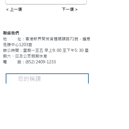
< 上一項
下一項 >
聯絡我們
地 址：香港新界葵芳貨櫃碼頭路71號，鍾意
恆勝中心1203室
辦公時間：星期一至五 早上9: 00 至下午5: 30 星
期六、日及公眾假期休息
電 話：(852)
2409-1233
提交