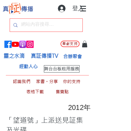
登入
奉獻支持
靈之水滴
真証傳播TV
合辦聚會
經動人心
舞台台板租用服務
認識我們
家書。分享
你的支持
表格下載
售賣點
2012年
「望道號」上派送見証集
及光碟