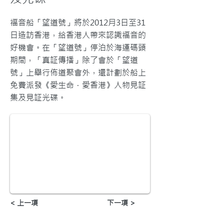
福音船「望道號」將於2012月3日至31
日造訪香港，給香港人帶來認識福音的
好機會。在「望道號」停泊於海運碼頭
期間，「真証傳播」除了會於「望道
號」上舉行佈道聚會外，還計劃於船上
免費派發《愛生命．愛香港》人物見証
集及見証光碟。
< 上一項
下一項 >