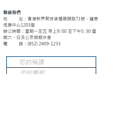
聯絡我們
地 址：香港新界葵芳貨櫃碼頭路71號，鍾意
恆勝中心1203室
辦公時間：星期一至五 早上9: 00 至下午5: 30 星
期六、日及公眾假期休息
電 話：(852)
2409-1233
提交
訂閱電子報
：
請電郵至
或填寫訂閱電郵
info@gnci.org.hk