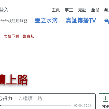
登入
主頁
事工
見証
產品
頻
靈之水滴
真証傳播TV
舞台台板租用服務
表格下載
售賣點
繼續上路
心得力
7. 繼續上路
00:00 / 06:31
PDF