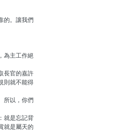
靠的。讓我們
，為主工作絕
取長官的嘉許
規則就不能得
。所以，你們
：就是忘記背
賞就是屬天的