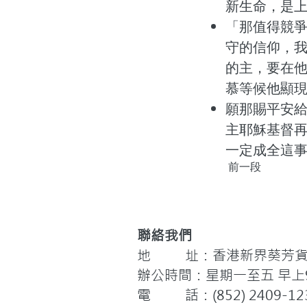
新生命，是上帝
「那值得競
守的信仰，
的主，要在
慕等候他顯現的
願那賜平安
主耶穌基督
一定成全這事。(
前一段
聯絡我們
地 址：香港新界葵芳貨櫃
辦公時間：星期一至五 早上9:
電 話：(852) 2409-12