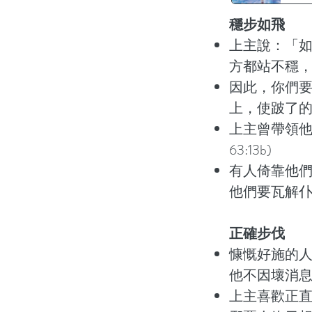
穩步如飛
上主說：「
方都站不穩，
因此，你們
上，使跛了的腳
上主曾帶領他
63:13b)
有人倚靠他
他們要瓦解仆倒
正確步伐
慷慨好施的
他不因壞消息驚
上主喜歡正直人