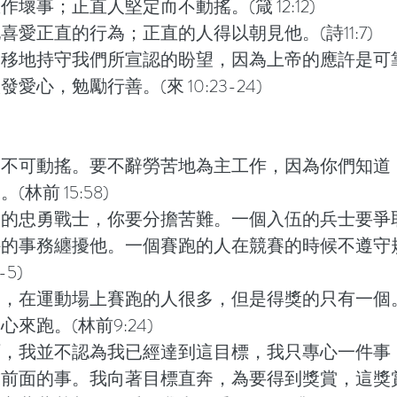
壞事；正直人堅定而不動搖。(箴 12:12)
喜愛正直的行為；正直的人得以朝見他。(詩11:7)
不移地持守我們所宣認的盼望，因為上帝的應許是可
愛心，勉勵行善。(來 10:23-24)
，不可動搖。要不辭勞苦地為主工作，因為你們知道
林前 15:58)
穌的忠勇戰士，你要分擔苦難。一個入伍的兵士要爭
外的事務纏擾他。一個賽跑的人在競賽的時候不遵守
-5)
道，在運動場上賽跑的人很多，但是得獎的只有一個
來跑。(林前9:24)
啊，我並不認為我已經達到這目標，我只專心一件事
求前面的事。我向著目標直奔，為要得到獎賞，這獎