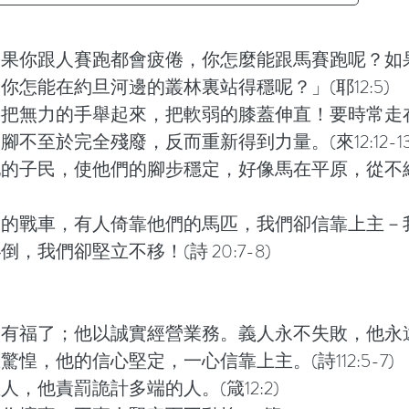
如果你跟人賽跑都會疲倦，你怎麼能跟馬賽跑呢？如
你怎能在約旦河邊的叢林裏站得穩呢？」(耶12:5)
要把無力的手舉起來，把軟弱的膝蓋伸直！要時常走
不至於完全殘廢，反而重新得到力量。(來12:12-13
的子民，使他們的腳步穩定，好像馬在平原，從不
們的戰車，有人倚靠他們的馬匹，我們卻信靠上主－
，我們卻堅立不移！(詩 20:7-8)
人有福了；他以誠實經營業務。義人永不失敗，他永
惶，他的信心堅定，一心信靠上主。(詩112:5-7)
，他責罰詭計多端的人。(箴12:2)