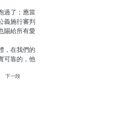
跑過了；應當
公義施行審判
也賜給所有愛
體，在我們的
實可靠的，他
下一段