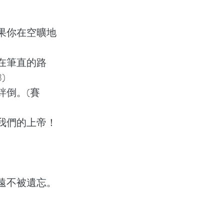
果你在空曠地
在筆直的路
)
絆倒。(賽
我們的上帝！
遠不被遺忘。