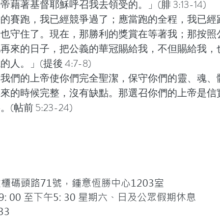
藉著基督耶穌呼召我去領受的。」(腓 3:13-14)
爭的賽跑，我已經競爭過了；應當跑的全程，我已經
我也守住了。現在，那勝利的獎賞在等著我；那按照
他再來的日子，把公義的華冠賜給我，不但賜給我，
人。」(提後 4:7-8)
給我們的上帝使你們完全聖潔，保守你們的靈、魂、
再來的時候完整，沒有缺點。那選召你們的上帝是信
帖前 5:23-24)
碼頭路71號，鍾意恆勝中心1203室
 00 至下午5: 30 星期六、日及公眾假期休息
33