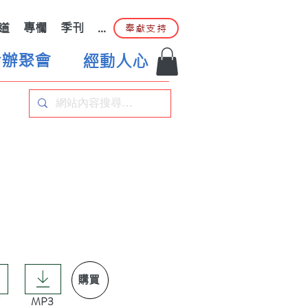
道
專欄
季刊
...
奉獻支持
合辦聚會
經動人心
購買
MP3