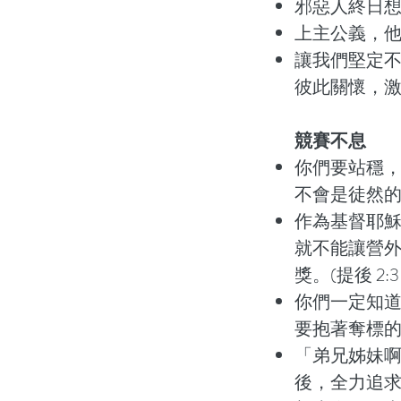
邪惡人終日想作
上主公義，他
讓我們堅定
彼此關懷，激發
競賽不息
你們要站穩
不會是徒然的。(
作為基督耶
就不能讓營
獎。(提後 2:3
你們一定知
要抱著奪標的心
「弟兄姊妹
後，全力追