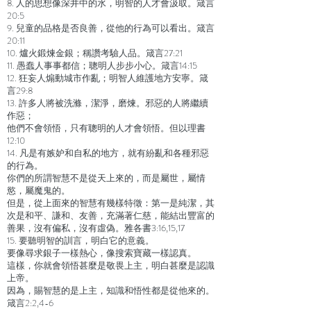
8. 人的思想像深井中的水，明智的人才會汲取。箴言
20:5
9. 兒童的品格是否良善，從他的行為可以看出。箴言
20:11
10. 爐火鍛煉金銀；稱讚考驗人品。箴言27:21
11. 愚蠢人事事都信；聰明人步步小心。箴言14:15
12. 狂妄人煽動城市作亂；明智人維護地方安寧。箴
言29:8
13. 許多人將被洗滌，潔淨，磨煉。邪惡的人將繼續
作惡；
他們不會領悟，只有聰明的人才會領悟。但以理書
12:10
14. 凡是有嫉妒和自私的地方，就有紛亂和各種邪惡
的行為。
你們的所謂智慧不是從天上來的，而是屬世，屬情
慾，屬魔鬼的。
但是，從上面來的智慧有幾樣特徵：第一是純潔，其
次是和平、謙和、友善，充滿著仁慈，能結出豐富的
善果，沒有偏私，沒有虛偽。雅各書3:16,15,17
15. 要聽明智的訓言，明白它的意義。
要像尋求銀子一樣熱心，像搜索寶藏一樣認真。
這樣，你就會領悟甚麼是敬畏上主，明白甚麼是認識
上帝。
因為，賜智慧的是上主，知識和悟性都是從他來的。
箴言2:2,4-6