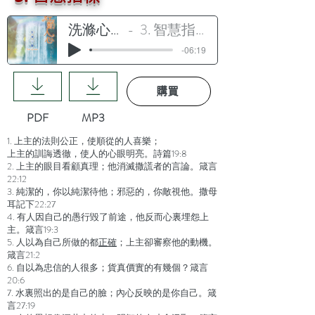
洗滌心懷
3. 智慧指標
-06:19
購買
PDF
MP3
1. 上主的法則公正，使順從的人喜樂；
上主的訓誨透徹，使人的心眼明亮。詩篇19:8
2. 上主的眼目看顧真理；他消滅撒謊者的言論。箴言
22:12
3. 純潔的，你以純潔待他；邪惡的，你敵視他。撒母
耳記下22:27
4. 有人因自己的愚行毀了前途，他反而心裏埋怨上
主。箴言19:3
5. 人以為自己所做的都
正確
；上主卻審察他的動機。
箴言21:2
6. 自以為忠信的人很多；貨真價實的有幾個？箴言
20:6
7. 水裏照出的是自己的臉；內心反映的是你自己。箴
言27:19