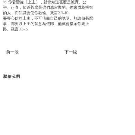
16. 你若聽從〔上主〕，就會知道甚麼是誠實、公
平、正直，知道甚麼是你們應當做的。你會成為明智
的人，而知識會使你歡愉。箴言2:9-10
要專心信賴上主，不可倚靠自己的聰明。無論做甚麼
事，都要以上主的旨意為依歸，他就會指示你走正
路。箴言3:5-6
前一段
下一段
聯絡我們
地 址：香港新界葵芳貨櫃碼頭路71號，鍾意
恆勝中心1203室
辦公時間：星期一至五 早上9: 00 至下午5: 30 星
期六、日及公眾假期休息
電 話：(852)
2409-1233