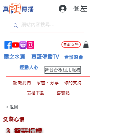
登入
奉獻支持
靈之水滴
真証傳播TV
合辦聚會
經動人心
舞台台板租用服務
認識我們
家書。分享
你的支持
表格下載
售賣點
< 返回
洗滌心懷
3. 智慧指標