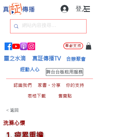
登入
奉獻支持
靈之水滴
真証傳播TV
合辦聚會
經動人心
舞台台板租用服務
認識我們
家書。分享
你的支持
表格下載
售賣點
< 返回
洗滌心懷
1. 疲累重擔