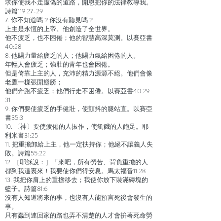
求你使我不走虛偽的道路，開恩把你的法律教導我。
詩篇119:27-29
7. 你不知道嗎？你沒有聽見嗎？
上主是永恆的上帝。他創造了全世界。
他不疲乏，也不困倦；他的智慧高深莫測。以賽亞書
40:28
8. 他賜力量給疲乏的人；他賜力氣給困倦的人。
年輕人會疲乏；強壯的青年也會困倦。
但是倚靠上主的人，充沛的精力源源不絕。他們會像
老鷹一樣張開翅膀；
他們奔跑不疲乏；他們行走不困倦。以賽亞書40:29-
31
9. 你們要使疲乏的手健壯，使顫抖的腿站直。以賽亞
書35:3
10. 〔神〕要使疲倦的人振作，使飢餓的人飽足。耶
利米書31:25
11. 把重擔卸給上主，他一定扶持你；他絕不讓義人失
敗。詩篇55:22
12. ［耶穌說：］「來吧，所有勞苦、背負重擔的人
都到我這裏來！我要使你們得安息。馬太福音11:28
13. 我把你肩上的重擔移去；我使你放下裝滿磚塊的
籃子。詩篇81:6
沒有人知道將來的事，也沒有人能預言死後會發生的
事。
只有蠢到連回家的路也弄不清楚的人才會拚著死命勞