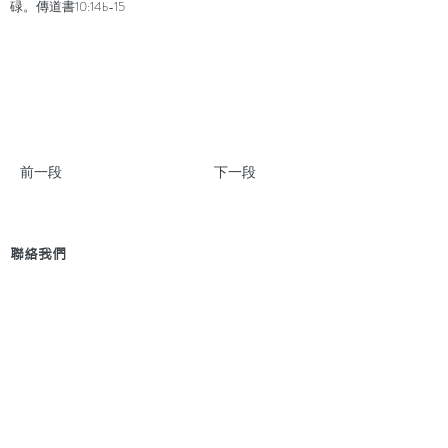
碌。傳道書10:14b-15
前一段
下一段
聯絡我們
地 址：香港新界葵芳貨櫃碼頭路71號，鍾意
恆勝中心1203室
辦公時間：星期一至五 早上9: 00 至下午5: 30 星
期六、日及公眾假期休息
電 話：(852)
2409-1233