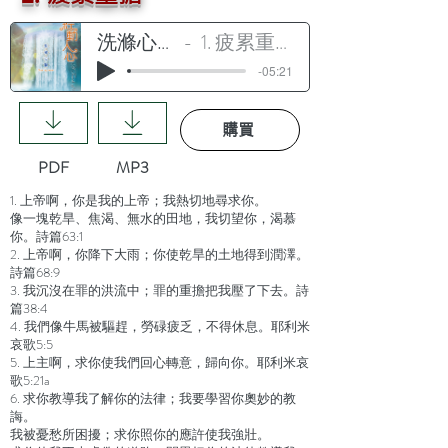
洗滌心懷
1. 疲累重擔
-05:21
購買
PDF
MP3
1. 上帝啊，你是我的上帝；我熱切地尋求你。
像一塊乾旱、焦渴、無水的田地，我切望你，渴慕
你。詩篇63:1
2. 上帝啊，你降下大雨；你使乾旱的土地得到潤澤。
詩篇68:9
3. 我沉沒在罪的洪流中；罪的重擔把我壓了下去。詩
篇38:4
4. 我們像牛馬被驅趕，勞碌疲乏，不得休息。耶利米
哀歌5:5
5. 上主啊，求你使我們回心轉意，歸向你。耶利米哀
歌5:21a
6. 求你教導我了解你的法律；我要學習你奧妙的教
誨。
我被憂愁所困擾；求你照你的應許使我強壯。