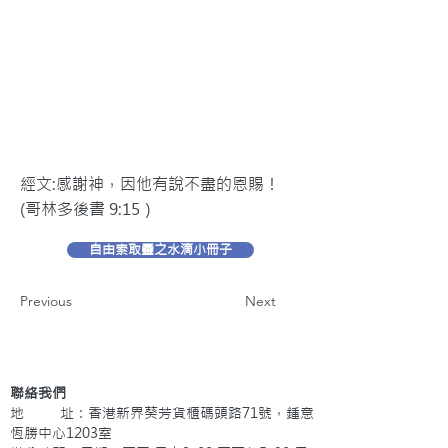
經文:感謝神，因他有說不盡的恩賜！
(哥林多後書 9:15）
自由索取靈之水滴小冊子
Previous
Next
聯絡我們
地 址：香港新界葵芳貨櫃碼頭路71號，鍾意
恆勝中心1203室