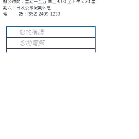
辦公時間：星期一至五 早上9: 00 至下午5: 30 星
期六、日及公眾假期休息
電 話：(852)
2409-1233
提交
訂閱電子報
：
請電郵至
或填寫訂閱電郵
info@gnci.org.hk
>