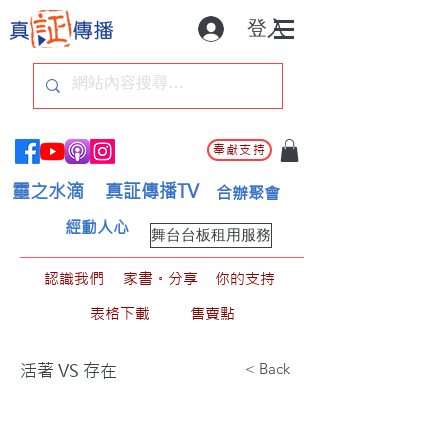
登入
奉獻支持
靈之水滴
真証傳播TV
合辦聚會
經動人心
舞台台板租用服務
認識我們
家書。分享
你的支持
表格下載
售賣點
< Back
活著 VS 存在