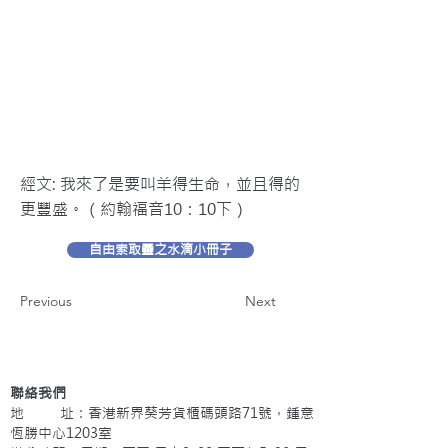
經文: 我來了是要叫羊得生命，並且得的
更豐盛。（約翰福音10：10下）
自由索取靈之水滴小冊子
Previous
Next
聯絡我們
地 址：香港新界葵芳貨櫃碼頭路71號，鍾意
恆勝中心1203室