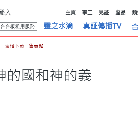
登入
主頁
事工
見証
產品
頻
靈之水滴
真証傳播TV
舞台台板租用服務
表格下載
售賣點
神的國和神的義