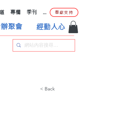
道
專欄
季刊
...
奉獻支持
合辦聚會
經動人心
< Back