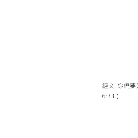
經文: 你們
6:33）