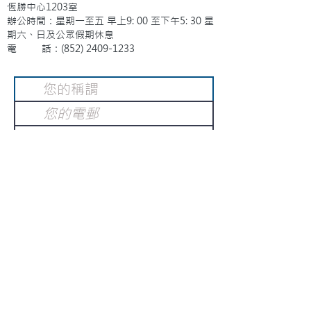
恆勝中心1203室
辦公時間：星期一至五 早上9: 00 至下午5: 30 星
期六、日及公眾假期休息
電 話：(852)
2409-1233
提交
訂閱電子報
：
請電郵至
或填寫訂閱電郵
info@gnci.org.hk
>