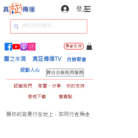
登入
奉獻支持
靈之水滴
真証傳播TV
合辦聚會
經動人心
舞台台板租用服務
認識我們
家書。分享
你的支持
表格下載
售賣點
< Back
願你的旨意行在地上，如同行在天上