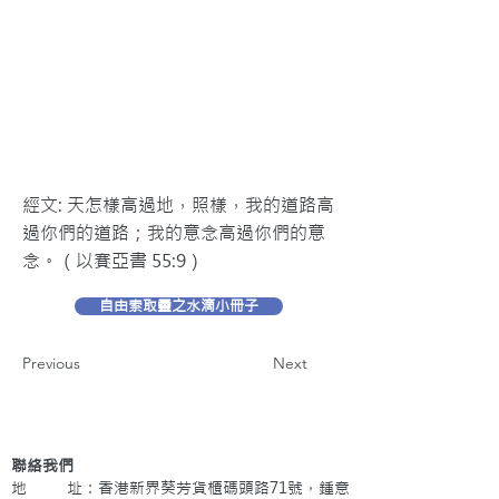
經文: 天怎樣高過地，照樣，我的道路高
過你們的道路；我的意念高過你們的意
念。（以賽亞書 55:9）
自由索取靈之水滴小冊子
Previous
Next
聯絡我們
地 址：香港新界葵芳貨櫃碼頭路71號，鍾意