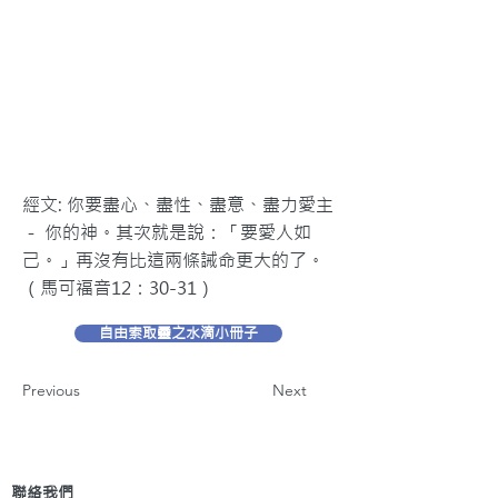
經文: 你要盡心、盡性、盡意、盡力愛主
－ 你的神。其次就是說：「要愛人如
己。」再沒有比這兩條誡命更大的了。
（馬可福音12：30-31）
自由索取靈之水滴小冊子
Previous
Next
聯絡我們