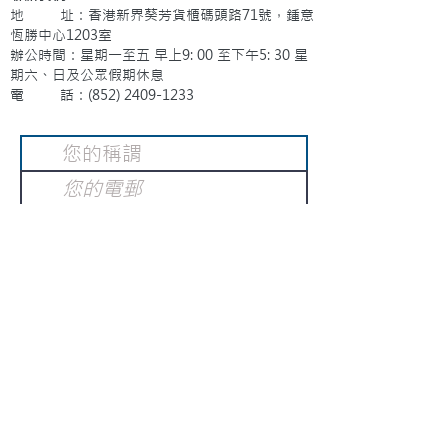
地 址：香港新界葵芳貨櫃碼頭路71號，鍾意
恆勝中心1203室
辦公時間：星期一至五 早上9: 00 至下午5: 30 星
期六、日及公眾假期休息
電 話：(852)
2409-1233
提交
訂閱電子報
：
請電郵至
或填寫訂閱電郵
info@gnci.org.hk