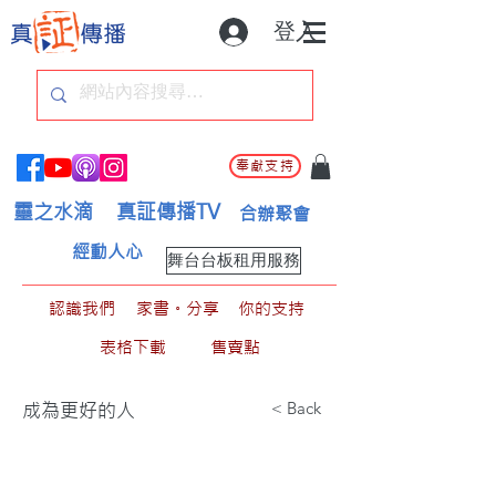
登入
奉獻支持
靈之水滴
真証傳播TV
合辦聚會
經動人心
舞台台板租用服務
認識我們
家書。分享
你的支持
表格下載
售賣點
< Back
成為更好的人