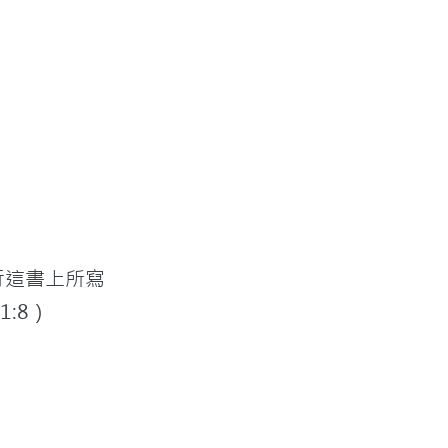
行這書上所寫
:8）