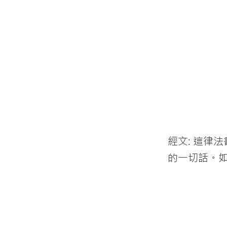
經文: 這律
的一切話。如