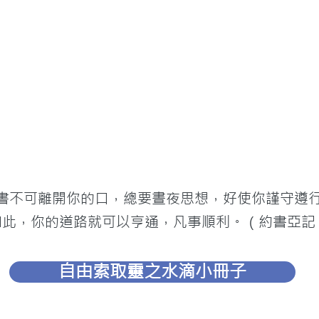
法書不可離開你的口，總要晝夜思想，好使你謹守遵
此，你的道路就可以亨通，凡事順利。（約書亞記 1
自由索取靈之水滴小冊子