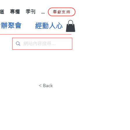
道
專欄
季刊
...
奉獻支持
合辦聚會
經動人心
< Back