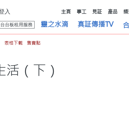
登入
主頁
事工
見証
產品
頻
靈之水滴
真証傳播TV
舞台台板租用服務
表格下載
售賣點
生活（下）