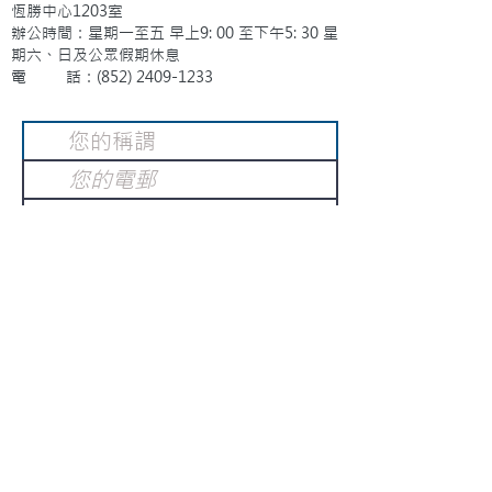
恆勝中心1203室
辦公時間：星期一至五 早上9: 00 至下午5: 30 星
期六、日及公眾假期休息
電 話：(852)
2409-1233
提交
訂閱電子報
：
請電郵至
或填寫訂閱電郵
info@gnci.org.hk
>