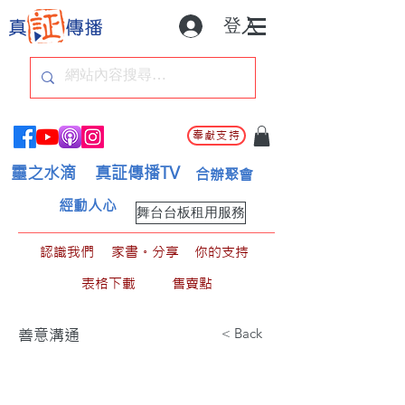
登入
奉獻支持
靈之水滴
真証傳播TV
合辦聚會
經動人心
舞台台板租用服務
認識我們
家書。分享
你的支持
表格下載
售賣點
< Back
善意溝通