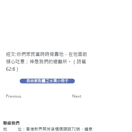
經文:你們眾民當時時倚靠他，在他面前
傾心吐意；神是我們的避難所。（詩篇
62:8）
自由索取靈之水滴小冊子
Previous
Next
聯絡我們
地 址：香港新界葵芳貨櫃碼頭路71號，鍾意