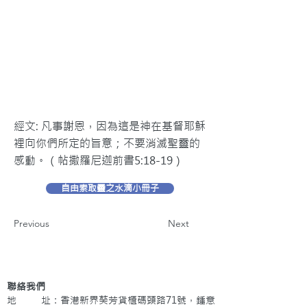
經文: 凡事謝恩，因為這是神在基督耶穌
裡向你們所定的旨意；不要消滅聖靈的
感動。（帖撒羅尼迦前書5:18-19）
自由索取靈之水滴小冊子
Previous
Next
聯絡我們
地 址：香港新界葵芳貨櫃碼頭路71號，鍾意