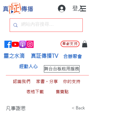
登入
奉獻支持
靈之水滴
真証傳播TV
合辦聚會
經動人心
舞台台板租用服務
認識我們
家書。分享
你的支持
表格下載
售賣點
< Back
凡事謝恩