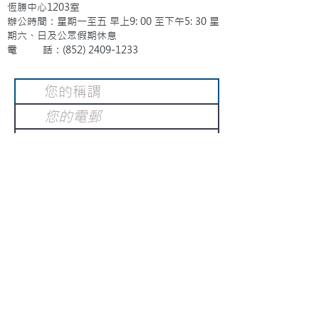
恆勝中心1203室
辦公時間：星期一至五 早上9: 00 至下午5: 30 星
期六、日及公眾假期休息
電 話：(852)
2409-1233
提交
訂閱電子報
：
請電郵至
或填寫訂閱電郵
info@gnci.org.hk
>