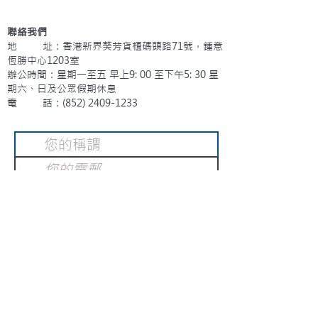
聯絡我們
地 址：香港新界葵芳貨櫃碼頭路71號，鍾意
恆勝中心1203室
辦公時間：星期一至五 早上9: 00 至下午5: 30 星
期六、日及公眾假期休息
電 話：(852)
2409-1233
提交
訂閱電子報
：
請電郵至
或填寫訂閱電郵
info@gnci.org.hk