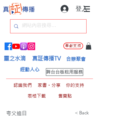
登入
奉獻支持
靈之水滴
真証傳播TV
合辦聚會
經動人心
舞台台板租用服務
認識我們
家書。分享
你的支持
表格下載
售賣點
< Back
夸父追日