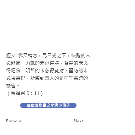
經文: 我又轉念，見日光之下，快跑的未
必能贏，力戰的未必得勝，智慧的未必
得糧食，明哲的未必得資財，靈巧的未
必得喜悅，所臨到眾人的是在乎當時的
機會。
（傳道書 9：11）
自由索取靈之水滴小冊子
Previous
Next