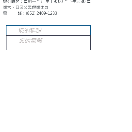
辦公時間：星期一至五 早上9: 00 至下午5: 30 星
期六、日及公眾假期休息
電 話：(852)
2409-1233
提交
訂閱電子報
：
請電郵至
或填寫訂閱電郵
info@gnci.org.hk
>