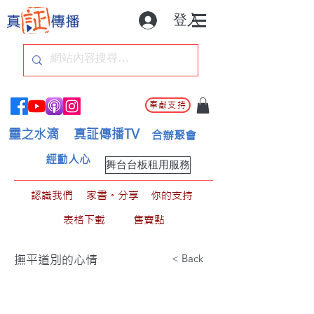
登入
奉獻支持
靈之水滴
真証傳播TV
合辦聚會
經動人心
舞台台板租用服務
認識我們
家書。分享
你的支持
表格下載
售賣點
< Back
撫平道別的心情