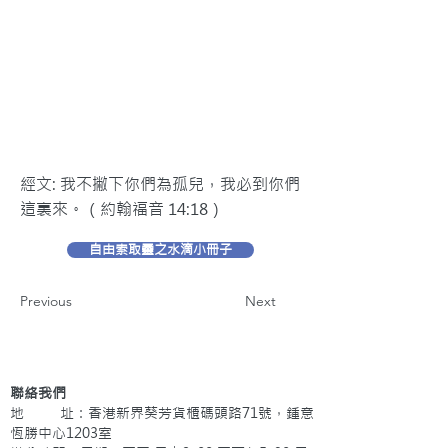
經文: 我不撇下你們為孤兒，我必到你們
這裏來。（約翰福音 14:18）
自由索取靈之水滴小冊子
Previous
Next
聯絡我們
地 址：香港新界葵芳貨櫃碼頭路71號，鍾意
恆勝中心1203室