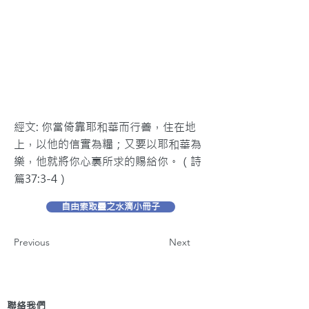
經文: 你當倚靠耶和華而行善，住在地
上，以他的信實為糧；又要以耶和華為
樂，他就將你心裏所求的賜給你。（詩
篇37:3-4）
自由索取靈之水滴小冊子
Previous
Next
聯絡我們