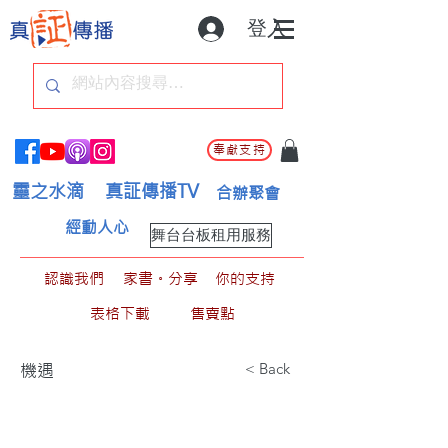
登入
奉獻支持
靈之水滴
真証傳播TV
合辦聚會
經動人心
舞台台板租用服務
認識我們
家書。分享
你的支持
表格下載
售賣點
< Back
機遇