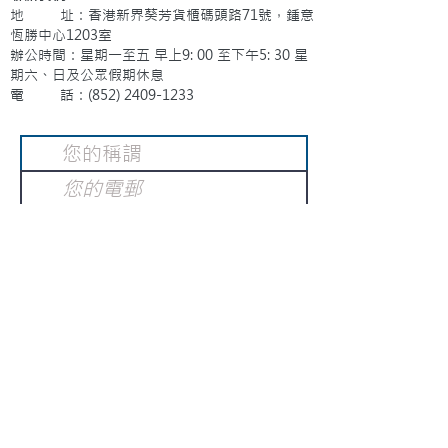
地 址：香港新界葵芳貨櫃碼頭路71號，鍾意
恆勝中心1203室
辦公時間：星期一至五 早上9: 00 至下午5: 30 星
期六、日及公眾假期休息
電 話：(852)
2409-1233
提交
訂閱電子報
：
請電郵至
或填寫訂閱電郵
info@gnci.org.hk