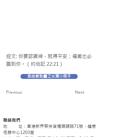
經文: 你要認識神，就得平安；福氣也必
臨到你。（約伯記 22:21）
自由索取靈之水滴小冊子
Previous
Next
聯絡我們
地 址：香港新界葵芳貨櫃碼頭路71號，鍾意
恆勝中心1203室