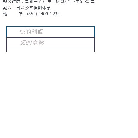
辦公時間：星期一至五 早上9: 00 至下午5: 30 星
期六、日及公眾假期休息
電 話：(852)
2409-1233
提交
訂閱電子報
：
請電郵至
或填寫訂閱電郵
info@gnci.org.hk
>