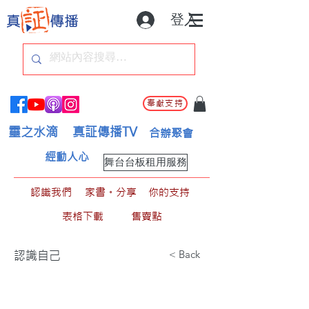
登入
奉獻支持
靈之水滴
真証傳播TV
合辦聚會
經動人心
舞台台板租用服務
認識我們
家書。分享
你的支持
表格下載
售賣點
< Back
認識自己