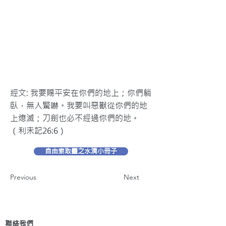
經文: 我要賜平安在你們的地上；你們躺
臥，無人驚嚇。我要叫惡獸從你們的地
上熄滅；刀劍也必不經過你們的地。
（利未記26:6）
自由索取靈之水滴小冊子
Previous
Next
聯絡我們