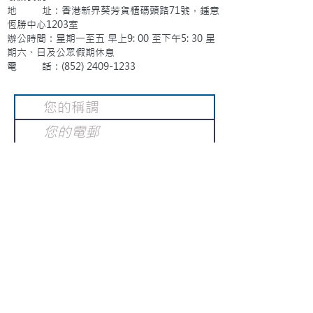
地 址：香港新界葵芳貨櫃碼頭路71號，鍾意
恆勝中心1203室
辦公時間：星期一至五 早上9: 00 至下午5: 30 星
期六、日及公眾假期休息
電 話：(852)
2409-1233
提交
訂閱電子報
：
請電郵至
或填寫訂閱電郵
info@gnci.org.hk