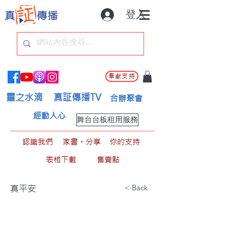
登入
奉獻支持
靈之水滴
真証傳播TV
合辦聚會
經動人心
舞台台板租用服務
認識我們
家書。分享
你的支持
表格下載
售賣點
< Back
真平安