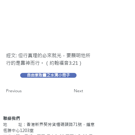
經文: 但行真理的必來就光，要顯明他所
行的是靠神而行。（約翰福音3:21）
自由索取靈之水滴小冊子
Previous
Next
聯絡我們
地 址：香港新界葵芳貨櫃碼頭路71號，鍾意
恆勝中心1203室