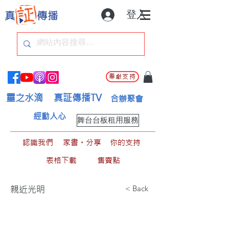
登入
奉獻支持
靈之水滴
真証傳播TV
合辦聚會
經動人心
舞台台板租用服務
認識我們
家書。分享
你的支持
表格下載
售賣點
< Back
親近光明