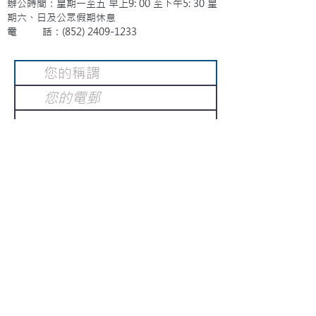
辦公時間：星期一至五 早上9: 00 至下午5: 30 星
期六、日及公眾假期休息
電 話：(852)
2409-1233
提交
訂閱電子報
：
請電郵至
或填寫訂閱電郵
info@gnci.org.hk
>