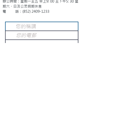
辦公時間：星期一至五 早上9: 00 至下午5: 30 星
期六、日及公眾假期休息
電 話：(852)
2409-1233
提交
訂閱電子報
：
請電郵至
或填寫訂閱電郵
info@gnci.org.hk
>