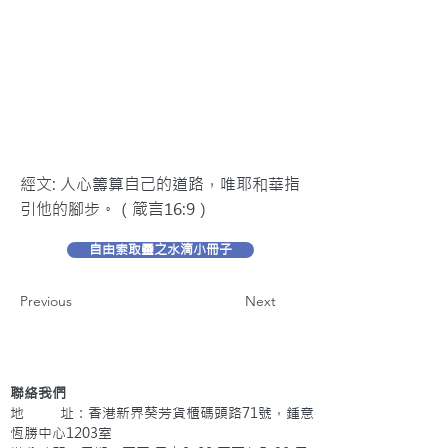
經文: 人心籌算自己的道路，唯耶和華指
引他的腳步。（箴言16:9）
自由索取靈之水滴小冊子
Previous
Next
聯絡我們
地 址：香港新界葵芳貨櫃碼頭路71號，鍾意
恆勝中心1203室