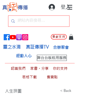
登入
奉獻支持
靈之水滴
真証傳播TV
合辦聚會
經動人心
舞台台板租用服務
認識我們
家書。分享
你的支持
表格下載
售賣點
< Back
人生拼圖