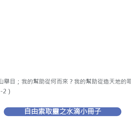
向山舉目；我的幫助從何而來？我的幫助從造天地的
1-2）
自由索取靈之水滴小冊子