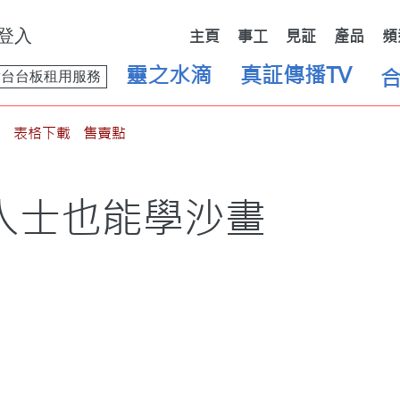
登入
主頁
事工
見証
產品
頻
靈之水滴
真証傳播TV
舞台台板租用服務
表格下載
售賣點
人士也能學沙畫