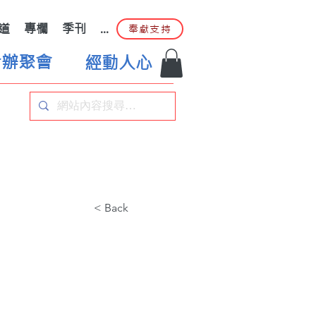
道
專欄
季刊
...
奉獻支持
合辦聚會
經動人心
< Back