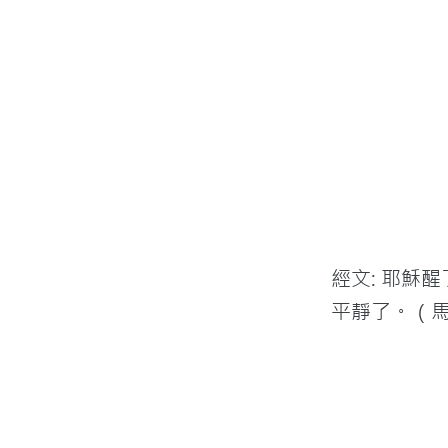
經文: 耶穌
平靜了。（馬