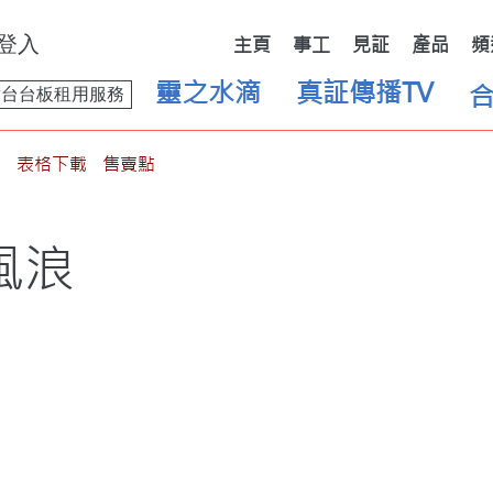
登入
主頁
事工
見証
產品
頻
靈之水滴
真証傳播TV
舞台台板租用服務
表格下載
售賣點
風浪