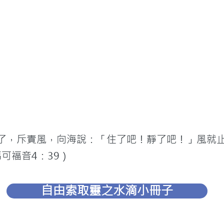
醒了，斥責風，向海說：「住了吧！靜了吧！」風就
可福音4：39）
自由索取靈之水滴小冊子