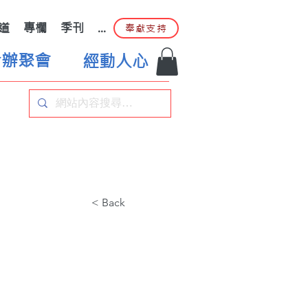
道
專欄
季刊
...
奉獻支持
合辦聚會
經動人心
< Back