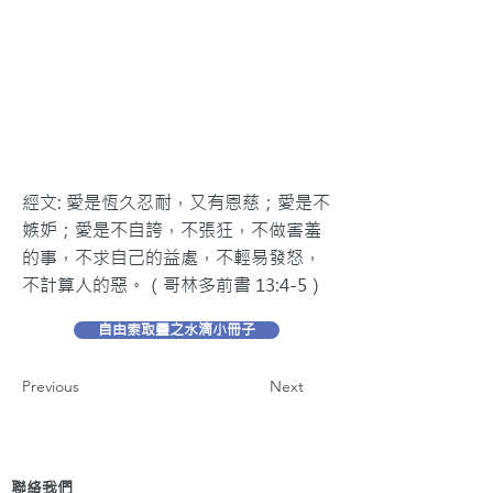
經文: 愛是恆久忍耐，又有恩慈；愛是不
嫉妒；愛是不自誇，不張狂，不做害羞
的事，不求自己的益處，不輕易發怒，
不計算人的惡。（哥林多前書 13:4-5）
自由索取靈之水滴小冊子
Previous
Next
聯絡我們