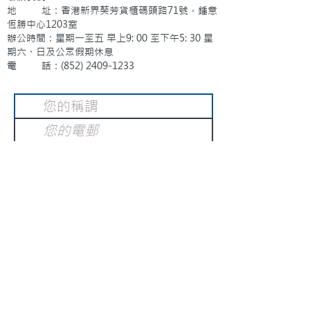
地 址：香港新界葵芳貨櫃碼頭路71號，鍾意
恆勝中心1203室
辦公時間：星期一至五 早上9: 00 至下午5: 30 星
期六、日及公眾假期休息
電 話：(852)
2409-1233
提交
訂閱電子報
：
請電郵至
或填寫訂閱電郵
info@gnci.org.hk