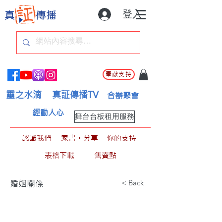
登入
奉獻支持
靈之水滴
真証傳播TV
合辦聚會
經動人心
舞台台板租用服務
認識我們
家書。分享
你的支持
表格下載
售賣點
< Back
婚姻關係