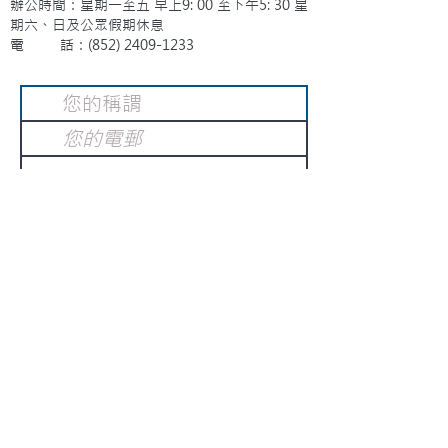
辦公時間：星期一至五 早上9: 00 至下午5: 30 星
期六、日及公眾假期休息
電 話：(852)
2409-1233
提交
訂閱電子報
：
請電郵至
或填寫訂閱電郵
info@gnci.org.hk
>