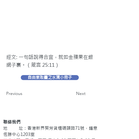
經文: 一句話說得合宜，就如金蘋果在銀
網子裏。（箴言 25:11）
自由索取靈之水滴小冊子
Previous
Next
聯絡我們
地 址：香港新界葵芳貨櫃碼頭路71號，鍾意
恆勝中心1203室