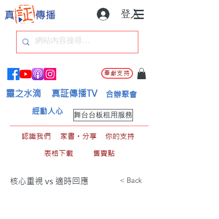
登入
奉獻支持
靈之水滴
真証傳播TV
合辦聚會
經動人心
舞台台板租用服務
認識我們
家書。分享
你的支持
表格下載
售賣點
< Back
核心重視 vs 適時回應