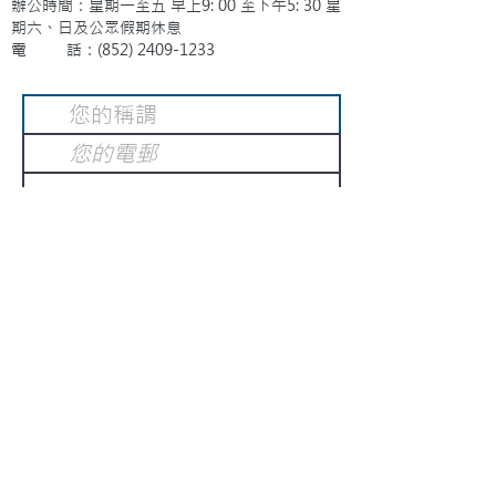
辦公時間：星期一至五 早上9: 00 至下午5: 30 星
期六、日及公眾假期休息
電 話：(852)
2409-1233
提交
訂閱電子報
：
請電郵至
或填寫訂閱電郵
info@gnci.org.hk
>