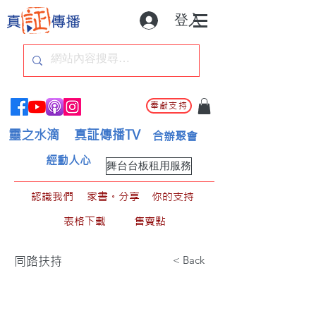
登入
奉獻支持
靈之水滴
真証傳播TV
合辦聚會
經動人心
舞台台板租用服務
認識我們
家書。分享
你的支持
表格下載
售賣點
< Back
同路扶持