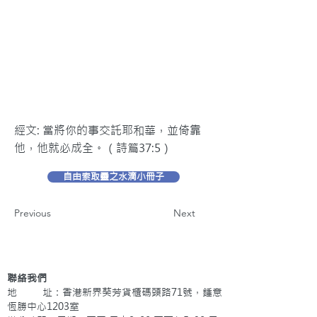
經文: 當將你的事交託耶和華，並倚靠
他，他就必成全。（詩篇37:5）
自由索取靈之水滴小冊子
Previous
Next
聯絡我們
地 址：香港新界葵芳貨櫃碼頭路71號，鍾意
恆勝中心1203室