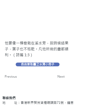
他要像一棵樹栽在溪水旁，按時候結果
子，葉子也不枯乾。凡他所做的盡都順
利。（詩篇 1:3）
自由索取靈之水滴小冊子
Previous
Next
聯絡我們
地 址：香港新界葵芳貨櫃碼頭路71號，鍾意