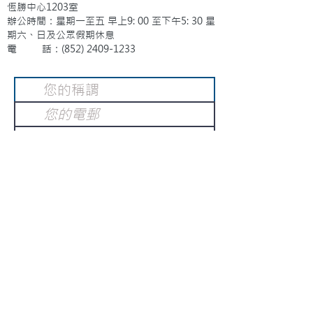
恆勝中心1203室
辦公時間：星期一至五 早上9: 00 至下午5: 30 星
期六、日及公眾假期休息
電 話：(852)
2409-1233
提交
訂閱電子報
：
請電郵至
或填寫訂閱電郵
info@gnci.org.hk
>