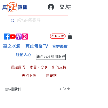
登入
奉獻支持
靈之水滴
真証傳播TV
合辦聚會
經動人心
舞台台板租用服務
認識我們
家書。分享
你的支持
表格下載
售賣點
< Back
盡都順利