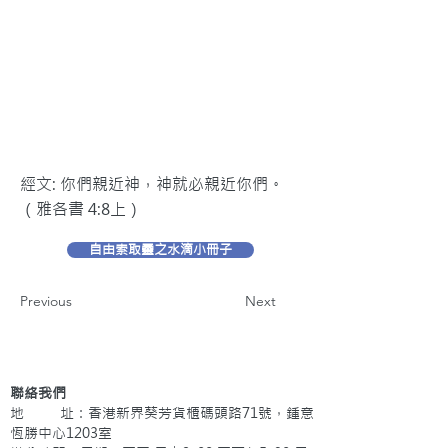
經文: 你們親近神，神就必親近你們。
（雅各書 4:8上）
自由索取靈之水滴小冊子
Previous
Next
聯絡我們
地 址：香港新界葵芳貨櫃碼頭路71號，鍾意
恆勝中心1203室