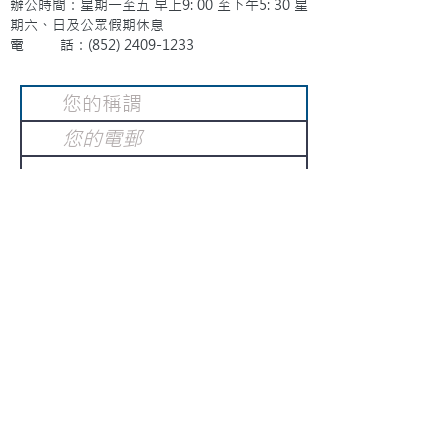
辦公時間：星期一至五 早上9: 00 至下午5: 30 星
期六、日及公眾假期休息
電 話：(852)
2409-1233
提交
訂閱電子報
：
請電郵至
或填寫訂閱電郵
info@gnci.org.hk
>