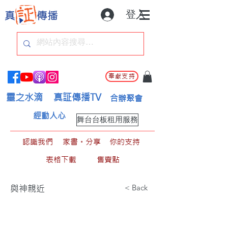
登入
奉獻支持
靈之水滴
真証傳播TV
合辦聚會
經動人心
舞台台板租用服務
認識我們
家書。分享
你的支持
表格下載
售賣點
< Back
與神親近