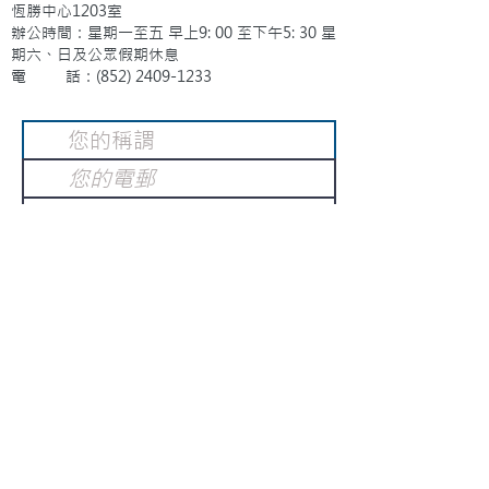
恆勝中心1203室
辦公時間：星期一至五 早上9: 00 至下午5: 30 星
期六、日及公眾假期休息
電 話：(852)
2409-1233
提交
訂閱電子報
：
請電郵至
或填寫訂閱電郵
info@gnci.org.hk
>