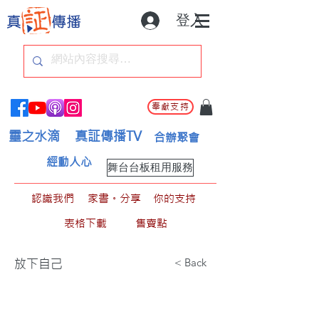
登入
奉獻支持
靈之水滴
真証傳播TV
合辦聚會
經動人心
舞台台板租用服務
認識我們
家書。分享
你的支持
表格下載
售賣點
< Back
放下自己