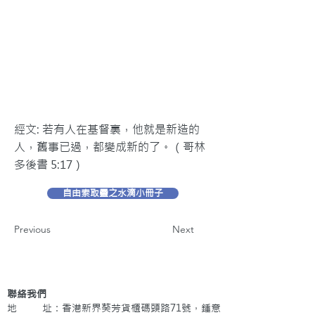
經文: 若有人在基督裏，他就是新造的
人，舊事已過，都變成新的了。（哥林
多後書 5:17）
自由索取靈之水滴小冊子
Previous
Next
聯絡我們
地 址：香港新界葵芳貨櫃碼頭路71號，鍾意