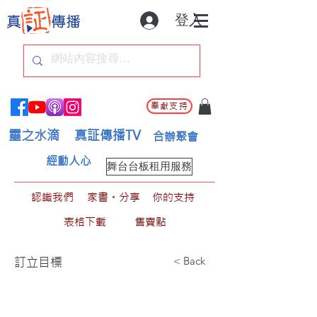
登入
奉獻支持
靈之水滴
真証傳播TV
合辦聚會
經動人心
舞台台板租用服務
認識我們
家書。分享
你的支持
表格下載
售賣點
< Back
訂立目標