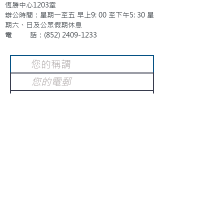
恆勝中心1203室
辦公時間：星期一至五 早上9: 00 至下午5: 30 星
期六、日及公眾假期休息
電 話：(852)
2409-1233
提交
訂閱電子報
：
請電郵至
或填寫訂閱電郵
info@gnci.org.hk
>