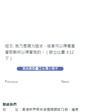
經文: 我乃是竭力追求，或者可以得著基
督耶穌所以得著我的。（腓立比書 3:12
下）
自由索取靈之水滴小冊子
Previous
Next
聯絡我們
地 址：香港新界葵芳貨櫃碼頭路71號，鍾意