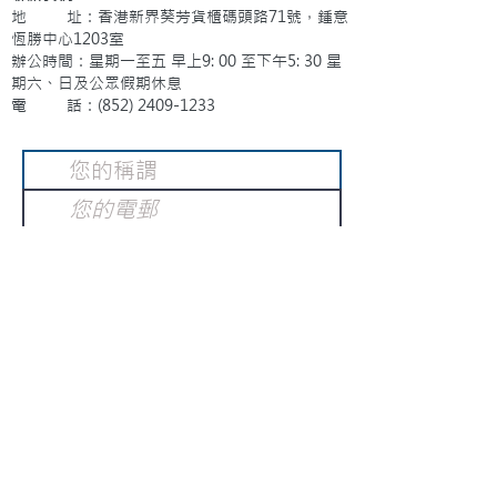
地 址：香港新界葵芳貨櫃碼頭路71號，鍾意
恆勝中心1203室
辦公時間：星期一至五 早上9: 00 至下午5: 30 星
期六、日及公眾假期休息
電 話：(852)
2409-1233
提交
訂閱電子報
：
請電郵至
或填寫訂閱電郵
info@gnci.org.hk