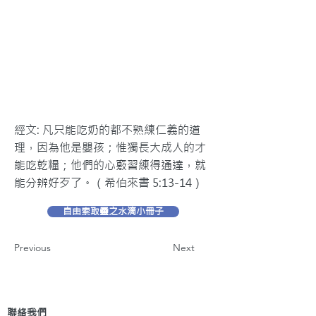
經文: 凡只能吃奶的都不熟練仁義的道
理，因為他是嬰孩；惟獨長大成人的才
能吃乾糧；他們的心竅習練得通達，就
能分辨好歹了。（希伯來書 5:13-14）
自由索取靈之水滴小冊子
Previous
Next
聯絡我們