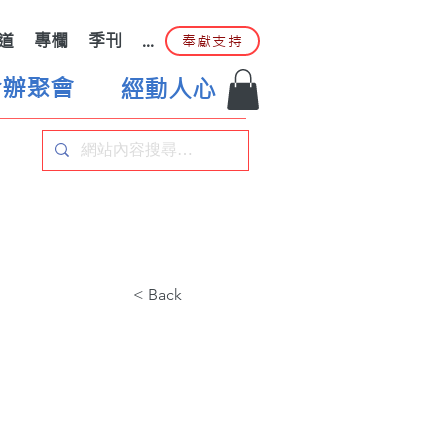
道
專欄
季刊
...
奉獻支持
合辦聚會
經動人心
< Back