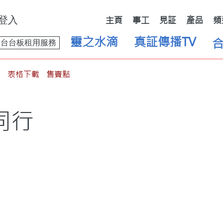
登入
主頁
事工
見証
產品
頻
靈之水滴
真証傳播TV
舞台台板租用服務
表格下載
售賣點
同行