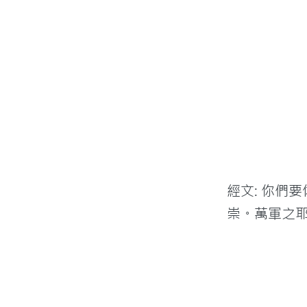
經文: 你們
崇。萬軍之耶