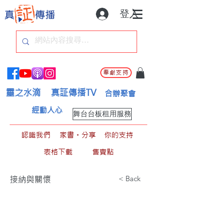
登入
奉獻支持
靈之水滴
真証傳播TV
合辦聚會
經動人心
舞台台板租用服務
認識我們
家書。分享
你的支持
表格下載
售賣點
< Back
接納與關懷