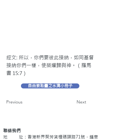
經文: 所以，你們要彼此接納，如同基督
接納你們一樣，使榮耀歸與神。（羅馬
書 15:7）
自由索取靈之水滴小冊子
Previous
Next
聯絡我們
地 址：香港新界葵芳貨櫃碼頭路71號，鍾意