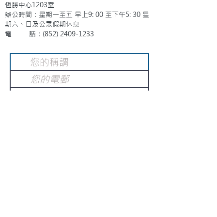
恆勝中心1203室
辦公時間：星期一至五 早上9: 00 至下午5: 30 星
期六、日及公眾假期休息
電 話：(852)
2409-1233
提交
訂閱電子報
：
請電郵至
或填寫訂閱電郵
info@gnci.org.hk
>