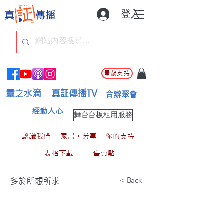
登入
奉獻支持
靈之水滴
真証傳播TV
合辦聚會
經動人心
舞台台板租用服務
認識我們
家書。分享
你的支持
表格下載
售賣點
< Back
多於所想所求