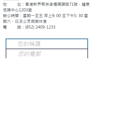
地 址：香港新界葵芳貨櫃碼頭路71號，鍾意
恆勝中心1203室
辦公時間：星期一至五 早上9: 00 至下午5: 30 星
期六、日及公眾假期休息
電 話：(852)
2409-1233
提交
訂閱電子報
：
請電郵至
或填寫訂閱電郵
info@gnci.org.hk