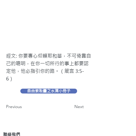
經文: 你要專心仰賴耶和華，不可倚靠自
己的聰明，在你一切所行的事上都要認
定他，他必指引你的路。（箴言 3:5-
6）
自由索取靈之水滴小冊子
Previous
Next
聯絡我們