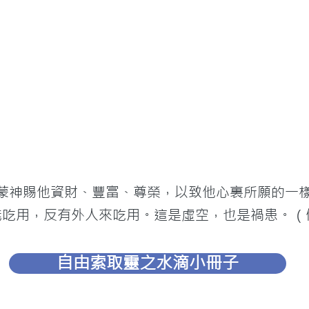
人蒙神賜他資財、豐富、尊榮，以致他心裏所願的一
吃用，反有外人來吃用。這是虛空，也是禍患。（傳
自由索取靈之水滴小冊子