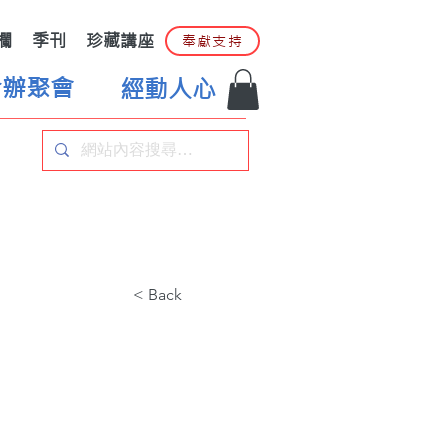
欄
季刊
珍藏講座
奉獻支持
合辦聚會
經動人心
< Back