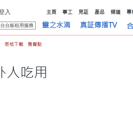
登入
主頁
事工
見証
產品
頻道
專
靈之水滴
真証傳播TV
舞台台板租用服務
表格下載
售賣點
外人吃用