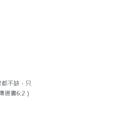
樣都不缺，只
道書6:2）