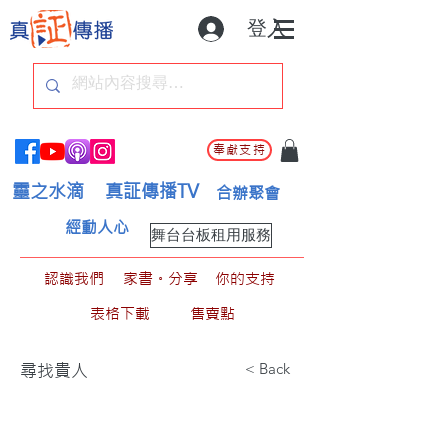
登入
奉獻支持
靈之水滴
真証傳播TV
合辦聚會
經動人心
舞台台板租用服務
認識我們
家書。分享
你的支持
表格下載
售賣點
< Back
尋找貴人