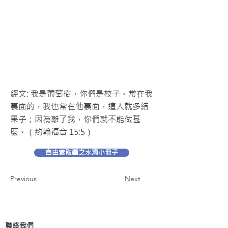
經文: 我是葡萄樹，你們是枝子。常在我
裏面的，我也常在他裏面，這人就多結
果子；因為離了我，你們就不能做甚
麼。（約翰福音 15:5）
自由索取靈之水滴小冊子
Previous
Next
聯絡我們