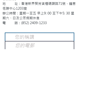
地 址：香港新界葵芳貨櫃碼頭路71號，鍾意
恆勝中心1203室
辦公時間：星期一至五 早上9: 00 至下午5: 30 星
期六、日及公眾假期休息
電 話：(852)
2409-1233
提交
訂閱電子報
：
請電郵至
或填寫訂閱電郵
info@gnci.org.hk