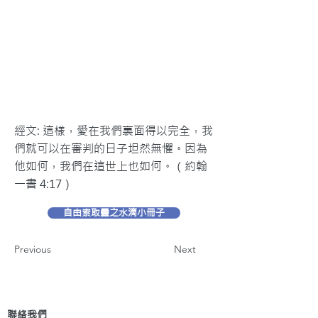
經文: 這樣，愛在我們裏面得以完全，我
們就可以在審判的日子坦然無懼。因為
他如何，我們在這世上也如何。（約翰
一書 4:17）
自由索取靈之水滴小冊子
Previous
Next
聯絡我們