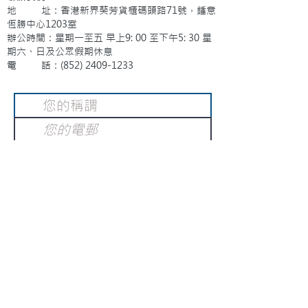
地 址：香港新界葵芳貨櫃碼頭路71號，鍾意
恆勝中心1203室
辦公時間：星期一至五 早上9: 00 至下午5: 30 星
期六、日及公眾假期休息
電 話：(852)
2409-1233
提交
訂閱電子報
：
請電郵至
或填寫訂閱電郵
info@gnci.org.hk