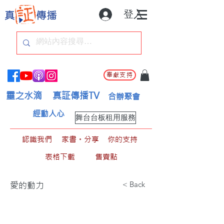
登入
奉獻支持
靈之水滴
真証傳播TV
合辦聚會
經動人心
舞台台板租用服務
認識我們
家書。分享
你的支持
表格下載
售賣點
< Back
愛的動力