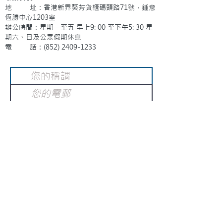
地 址：香港新界葵芳貨櫃碼頭路71號，鍾意
恆勝中心1203室
辦公時間：星期一至五 早上9: 00 至下午5: 30 星
期六、日及公眾假期休息
電 話：(852)
2409-1233
提交
訂閱電子報
：
請電郵至
或填寫訂閱電郵
info@gnci.org.hk