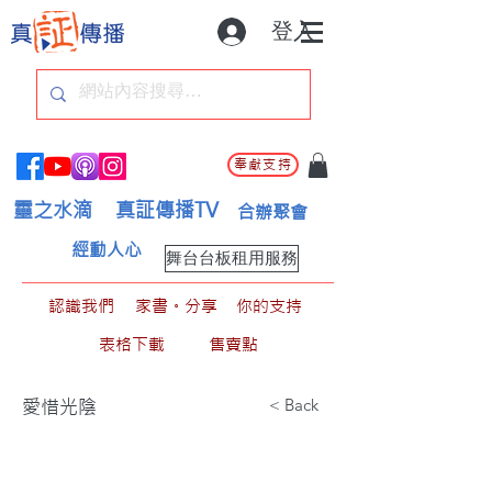
登入
奉獻支持
靈之水滴
真証傳播TV
合辦聚會
經動人心
舞台台板租用服務
認識我們
家書。分享
你的支持
表格下載
售賣點
< Back
愛惜光陰