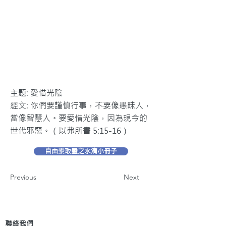
主題: 愛惜光陰
經文: 你們要謹慎行事，不要像愚昧人，
當像智慧人。要愛惜光陰，因為現今的
世代邪惡。（以弗所書 5:15-16）
自由索取靈之水滴小冊子
Previous
Next
聯絡我們