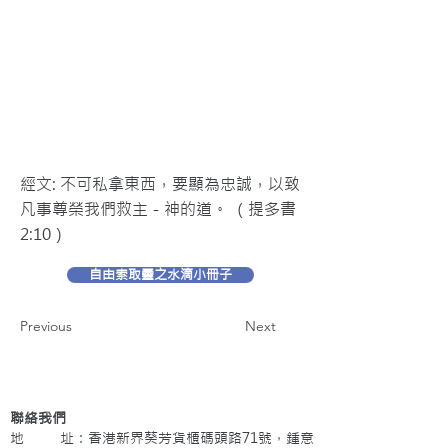
經文: 不可私拿東西，要顯為忠誠，以致
凡事尊榮我們救主－神的道。 （提多書
2:10）
自由索取靈之水滴小冊子
Previous
Next
聯絡我們
地 址：香港新界葵芳貨櫃碼頭路71號，鍾意