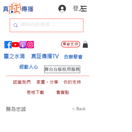
登入
奉獻支持
靈之水滴
真証傳播TV
合辦聚會
經動人心
舞台台板租用服務
認識我們
家書。分享
你的支持
表格下載
售賣點
< Back
顯為忠誠