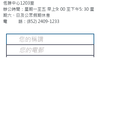
恆勝中心1203室
辦公時間：星期一至五 早上9: 00 至下午5: 30 星
期六、日及公眾假期休息
電 話：(852)
2409-1233
提交
訂閱電子報
：
請電郵至
或填寫訂閱電郵
info@gnci.org.hk
>