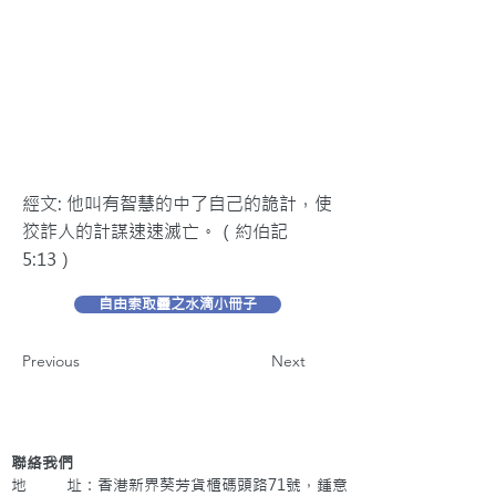
經文: 他叫有智慧的中了自己的詭計，使
狡詐人的計謀速速滅亡。（約伯記
5:13）
自由索取靈之水滴小冊子
Previous
Next
聯絡我們
地 址：香港新界葵芳貨櫃碼頭路71號，鍾意