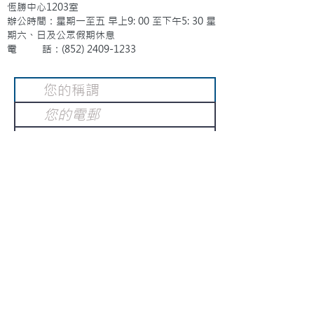
恆勝中心1203室
辦公時間：星期一至五 早上9: 00 至下午5: 30 星
期六、日及公眾假期休息
電 話：(852)
2409-1233
提交
訂閱電子報
：
請電郵至
或填寫訂閱電郵
info@gnci.org.hk
>