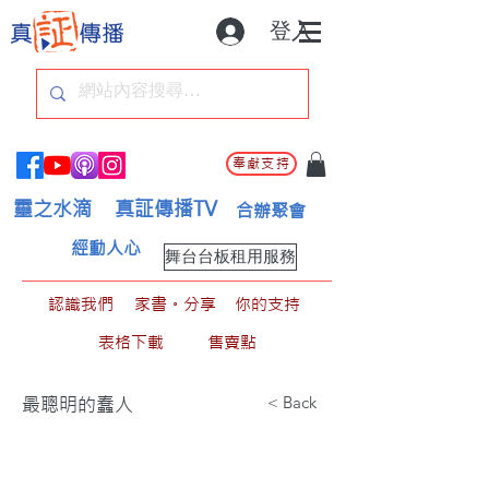
登入
奉獻支持
靈之水滴
真証傳播TV
合辦聚會
經動人心
舞台台板租用服務
認識我們
家書。分享
你的支持
表格下載
售賣點
< Back
最聰明的蠢人