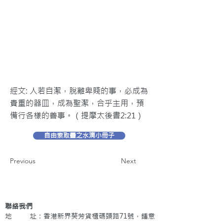
經文: 人若自潔，脫離卑賤的事，必成為
貴重的器皿，成為聖潔，合乎主用，預
備行各樣的善事。（提摩太後書2:21）
自由索取靈之水滴小冊子
Previous
Next
聯絡我們
地 址：香港新界葵芳貨櫃碼頭路71號，鍾意