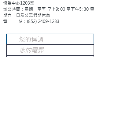
恆勝中心1203室
辦公時間：星期一至五 早上9: 00 至下午5: 30 星
期六、日及公眾假期休息
電 話：(852)
2409-1233
提交
訂閱電子報
：
請電郵至
或填寫訂閱電郵
info@gnci.org.hk
>