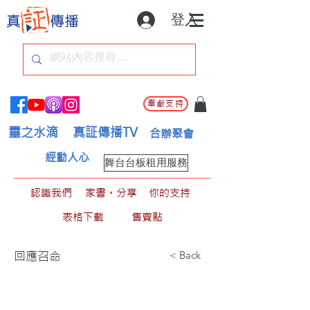
登入
奉獻支持
靈之水滴
真証傳播TV
合辦聚會
經動人心
舞台台板租用服務
認識我們
家書。分享
你的支持
表格下載
售賣點
< Back
回應召命