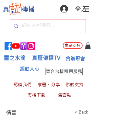
登入
奉獻支持
靈之水滴
真証傳播TV
合辦聚會
經動人心
舞台台板租用服務
認識我們
家書。分享
你的支持
表格下載
售賣點
< Back
情書