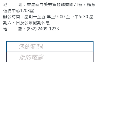
地 址：香港新界葵芳貨櫃碼頭路71號，鍾意
恆勝中心1203室
辦公時間：星期一至五 早上9: 00 至下午5: 30 星
期六、日及公眾假期休息
電 話：(852)
2409-1233
提交
訂閱電子報
：
請電郵至
或填寫訂閱電郵
info@gnci.org.hk