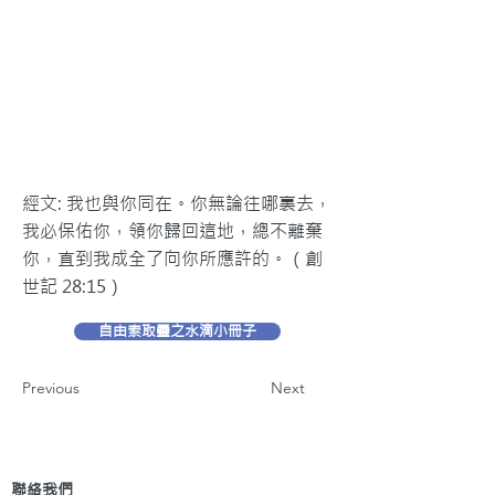
經文: 我也與你同在。你無論往哪裏去，
我必保佑你，領你歸回這地，總不離棄
你，直到我成全了向你所應許的。（創
世記 28:15）
自由索取靈之水滴小冊子
Previous
Next
聯絡我們