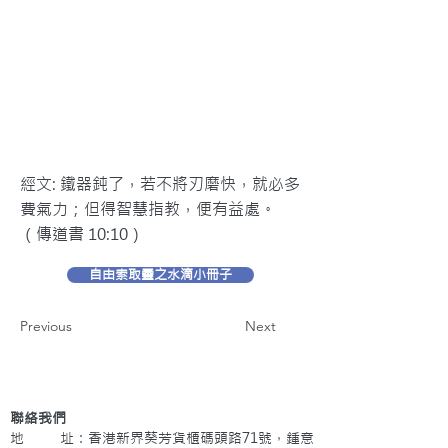
經文: 鐵器鈍了，若不將刃磨快，就必多
費氣力；但得智慧指教，便有益處。
（傳道書 10:10）
自由索取靈之水滴小冊子
Previous
Next
聯絡我們
地 址：香港新界葵芳貨櫃碼頭路71號，鍾意