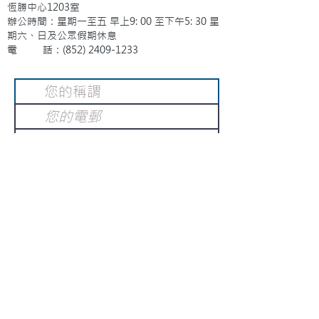
恆勝中心1203室
辦公時間：星期一至五 早上9: 00 至下午5: 30 星
期六、日及公眾假期休息
電 話：(852)
2409-1233
提交
訂閱電子報
：
請電郵至
或填寫訂閱電郵
info@gnci.org.hk
>