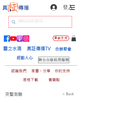
登入
奉獻支持
靈之水滴
真証傳播TV
合辦聚會
經動人心
舞台台板租用服務
認識我們
家書。分享
你的支持
表格下載
售賣點
< Back
突擊測驗