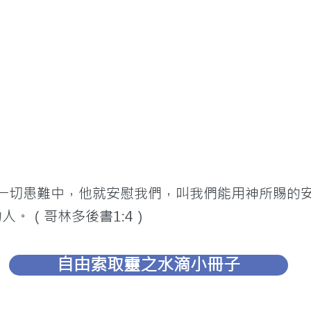
在一切患難中，他就安慰我們，叫我們能用神所賜的
人。（哥林多後書1:4）
自由索取靈之水滴小冊子