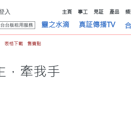
登入
主頁
事工
見証
產品
頻
靈之水滴
真証傳播TV
舞台台板租用服務
表格下載
售賣點
主，牽我手